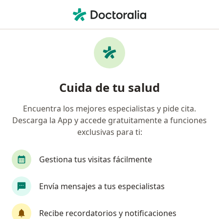
Men
Visita Domiciliaria Neurología • Jesús María, Lima
Filtros
• 1
Seguro
Mapa
Especialistas en Visita domiciliaria
Cuida de tu salud
Neurología Jesús María
Encuentra los mejores especialistas y pide cita.
Descarga la App y accede gratuitamente a funciones
¿Qué especialidad estás buscando?
exclusivas para ti:
Neurólogo
Médico general
Cardiólogo
Gestiona tus visitas fácilmente
Envía mensajes a tus especialistas
Recibe recordatorios y notificaciones