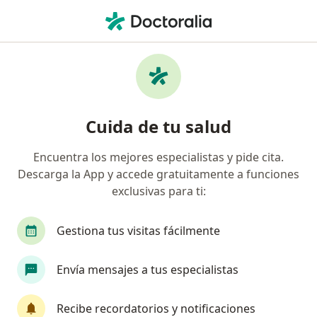
Men
Atención De Pacientes Con Enfermedades Neurológicas • Jesús María, Lima
Filtros
• 1
Seguro
Mapa
Especialistas en Atención de pacientes con
Cuida de tu salud
enfermedades neurológicas Jesús María
Encuentra los mejores especialistas y pide cita.
Descarga la App y accede gratuitamente a funciones
¿Qué especialidad estás buscando?
exclusivas para ti:
Neurólogo
Pediatra
Especialista en Admi
Gestiona tus visitas fácilmente
Envía mensajes a tus especialistas
Recibe recordatorios y notificaciones