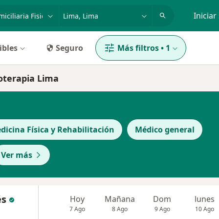
dad, enfermedad o nombre
p. ej. Lima
Iniciar
ibles
Seguro
Más filtros
•
1
ioterapia Lima
dicina Física y Rehabilitación
Médico general
Ver más
és
Hoy
Mañana
Dom
lunes
7 Ago
8 Ago
9 Ago
10 Ago