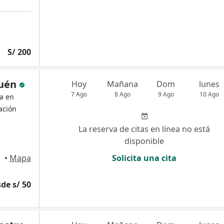
S/ 200
quén
Hoy
Mañana
Dom
lunes
7 Ago
8 Ago
9 Ago
10 Ago
ta en
tación
La reserva de citas en línea no está
disponible
oria
•
Mapa
Solicita una cita
de s/ 50