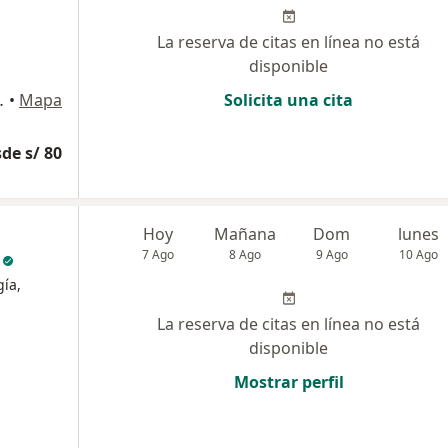
La reserva de citas en línea no está
disponible
ría, Jesús María
•
Mapa
Solicita una cita
de s/ 80
Hoy
Mañana
Dom
lunes
o
7 Ago
8 Ago
9 Ago
10 Ago
gía,
La reserva de citas en línea no está
disponible
Mostrar perfil