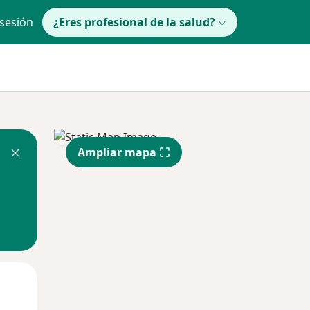
 sesión
¿Eres profesional de la salud?
Ampliar mapa
Mar
Mié
Jue
11 Ago
12 Ago
13 Ago