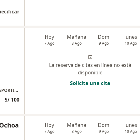
pecificar
Hoy
Mañana
Dom
lunes
7 Ago
8 Ago
9 Ago
10 Ago
La reserva de citas en línea no está
disponible
Solicita una cita
FISIOSTERAPIA MUSCULOESQUELETICA Y DEPORTIVA
S/ 100
a Ochoa
Hoy
Mañana
Dom
lunes
7 Ago
8 Ago
9 Ago
10 Ago