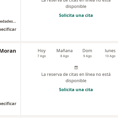
La reserva de citas en línea no está
disponible
Solicita una cita
Clínica Respira Vida Especializada en Enfermedades Respiratorias
pecificar
 Moran
Hoy
Mañana
Dom
lunes
7 Ago
8 Ago
9 Ago
10 Ago
La reserva de citas en línea no está
disponible
Solicita una cita
pecificar