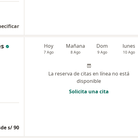
pecificar
és
Hoy
Mañana
Dom
lunes
7 Ago
8 Ago
9 Ago
10 Ago
La reserva de citas en línea no está
disponible
Solicita una cita
de s/ 90