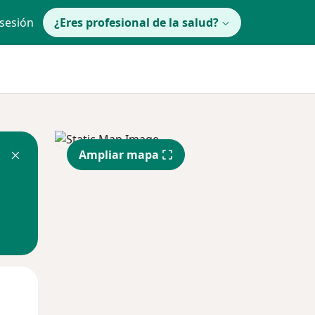
 sesión
¿Eres profesional de la salud?
Ampliar mapa
Mar
Mié
Jue
11 Ago
12 Ago
13 Ago