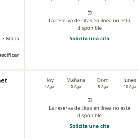
La reserva de citas en línea no está
disponible
ores, Lima
•
Mapa
Solicita una cita
pecificar
net
Hoy
Mañana
Dom
lunes
7 Ago
8 Ago
9 Ago
10 Ago
La reserva de citas en línea no está
disponible
Solicita una cita