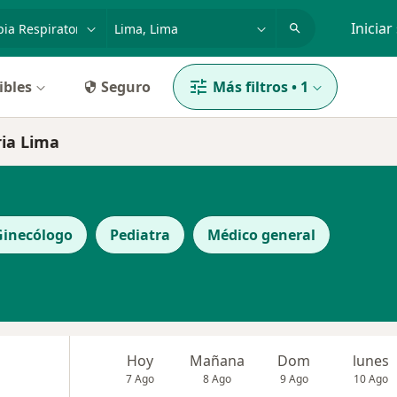
dad, enfermedad o nombre
p. ej. Lima
Iniciar
ibles
Seguro
Más filtros
•
1
ria Lima
Ginecólogo
Pediatra
Médico general
Hoy
Mañana
Dom
lunes
7 Ago
8 Ago
9 Ago
10 Ago