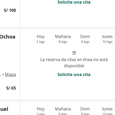
Solicita una cita
S/ 100
a Ochoa
Hoy
Mañana
Dom
lunes
7 Ago
8 Ago
9 Ago
10 Ago
La reserva de citas en línea no está
disponible
ría, Jesús María
•
Mapa
Solicita una cita
S/ 65
uel
Hoy
Mañana
Dom
lunes
7 Ago
8 Ago
9 Ago
10 Ago