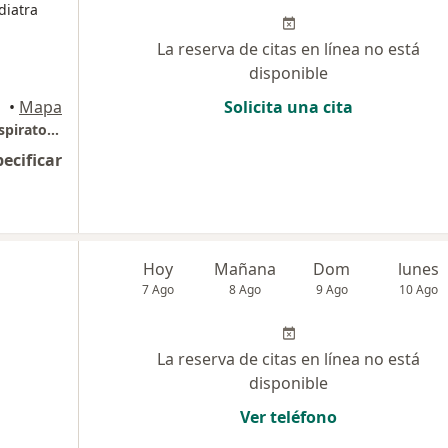
diatra
La reserva de citas en línea no está
disponible
•
Mapa
Solicita una cita
RESPIRA SANO: Centro de Enfermedades Respiratorias
pecificar
Hoy
Mañana
Dom
lunes
7 Ago
8 Ago
9 Ago
10 Ago
La reserva de citas en línea no está
disponible
Ver teléfono