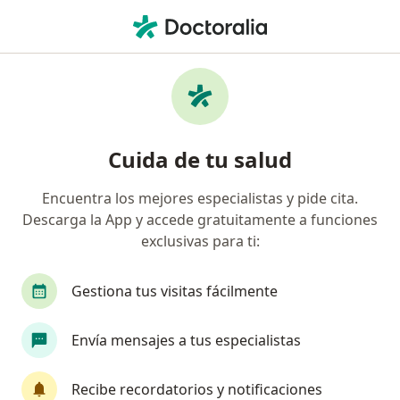
Men
Fisioterapia Del Suelo Pélvico • Lima, Lima
Filtros
• 1
Mapa
Especialistas en Fisioterapia del suelo
Cuida de tu salud
pélvico Lima
Encuentra los mejores especialistas y pide cita.
Descarga la App y accede gratuitamente a funciones
¿Qué especialidad estás buscando?
exclusivas para ti:
Fisioterapeuta
Gestiona tus visitas fácilmente
Envía mensajes a tus especialistas
Recibe recordatorios y notificaciones