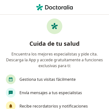
Men
Rehabilitación • Lima, Lima
Filtros
• 1
Seguro
Mapa
Especialistas en Rehabilitación Lima
Cuida de tu salud
Encuentra los mejores especialistas y pide cita.
¿Qué especialidad estás buscando?
Descarga la App y accede gratuitamente a funciones
Fisioterapeuta
Especialista en Medicina Física
exclusivas para ti:
Gestiona tus visitas fácilmente
Envía mensajes a tus especialistas
Recibe recordatorios y notificaciones