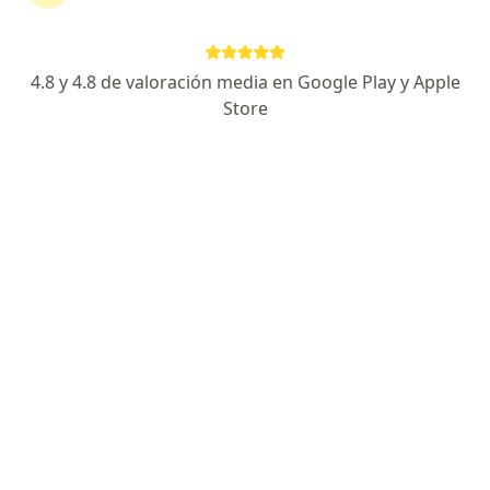
Victor Chang Zegarra
4.8 y 4.8 de valoración media en Google Play y Apple
Store
Especialista en medicina física y rehabilitación, Fisioterapeuta
Lima
Alex Silva
Fisioterapeuta
La Molina
Agustín Barreda Castro
Fisioterapeuta
San Borja
Elvira Quezada