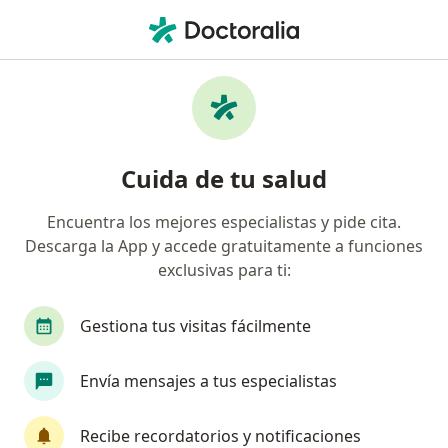
Men
¿Qué estás buscando?
Página De Inicio
Servicios
Visita Domiciliaria Fisioterapia
Visita domiciliaria fisioterapia -
Cuida de tu salud
Información, expertos y
Encuentra los mejores especialistas y pide cita.
preguntas frecuentes
Descarga la App y accede gratuitamente a funciones
exclusivas para ti:
Gestiona tus visitas fácilmente
Información
Envía mensajes a tus especialistas
Expertos en visita domiciliaria fisioterapia
Recibe recordatorios y notificaciones