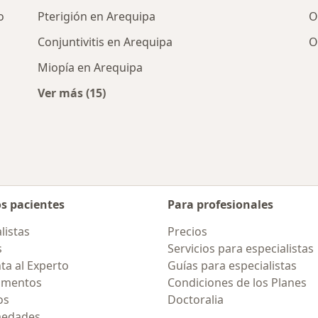
o
Pterigión en Arequipa
O
Conjuntivitis en Arequipa
O
Miopía en Arequipa
Ver más (15)
Más en esta categoría: Enfermedades más 
os pacientes
Para profesionales
listas
Precios
s
Servicios para especialistas
ta al Experto
Guías para especialistas
amentos
Condiciones de los Planes
os
Doctoralia
medades