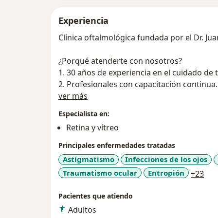
Experiencia
Clínica oftalmológica fundada por el Dr. Jua
¿Porqué atenderte con nosotros?
1. 30 años de experiencia en el cuidado de 
2. Profesionales con capacitación continua
Acerca de mí
3. Subespecialistas en segmento anterior, g
ver más
enfermedades inflamatorias oculares (uveít
Especialista en:
4. Asistencia oftalmológica integral
Retina y vítreo
5. Infraestructura y equipos modernos para
Principales enfermedades tratadas
Nuestros especialistas certificados se han
Astigmatismo
Infecciones de los ojos
y Estados Unidos.
a11
Traumatismo ocular
Entropión
+23
Pacientes que atiendo
Adultos