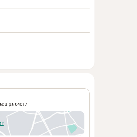
equipa
04017
ar
 abre en una nueva pestaña