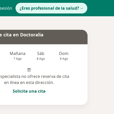
 sesión
¿Eres profesional de la salud?
 cita en Doctoralia
Mañana
Sáb
Dom
lunes
Mar
7 Ago
8 Ago
9 Ago
10 Ago
11 Ag
especialista no ofrece reserva de cita
en línea en esta dirección.
Solicita una cita