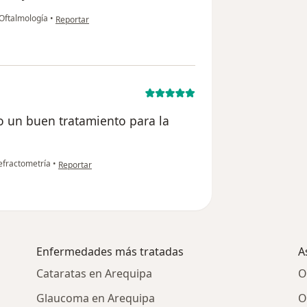
en opinión del usuario Miguel
 Oftalmología
•
Reportar
io un buen tratamiento para la
en opinión del usuario A.T.
fractometría
•
Reportar
Enfermedades más tratadas
A
Cataratas en Arequipa
O
Glaucoma en Arequipa
O