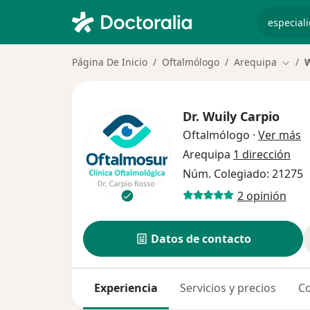
especiali
Página De Inicio
Oftalmólogo
Arequipa
W
Cambi
Dr.
Wuily Carpio
s
Oftalmólogo
·
Ver más
Arequipa
1 dirección
Núm. Colegiado: 21275
2 opinión
Datos de contacto
Experiencia
Servicios y precios
Co