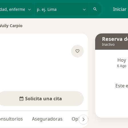
dad, enfermedad o nombre
p. ej. Lima
Iniciar
uily Carpio
ar de ciudad
Reserva de
Inactivo
obre las especializaciones
Hoy
6 Ago
Este 
Solicita una cita
nsultorios
Aseguradoras
Opiniones (2)