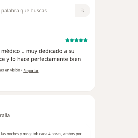
opiniones
r médico .. muy dedicado a su
ace y lo hace perfectamente bien
en opinión del usuario Cuenta eliminada
s en visión
•
Reportar
ralia
r las noches y megatob cada 4 horas, ambos por