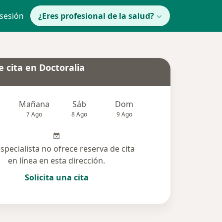
 sesión
¿Eres profesional de la salud?
 cita en Doctoralia
Mañana
Sáb
Dom
lunes
Mar
7 Ago
8 Ago
9 Ago
10 Ago
11 Ag
especialista no ofrece reserva de cita
en línea en esta dirección.
Solicita una cita
lucionadas (3)