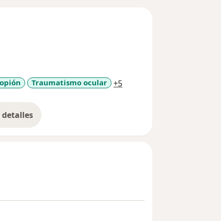
a11y_sr_more_diseases
ropión
Traumatismo ocular
+5
detalles
bre la experiencia