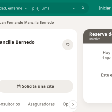
dad, enfermedad o nombre
p. ej. Lima
Iniciar
uan Fernando Mancilla Bernedo
ar de ciudad
Reserva de
Inactivo
ancilla Bernedo
obre las especializaciones
Hoy
6 Ago
Este 
Solicita una cita
nsultorios
Aseguradoras
Opiniones (1)
Dudas so