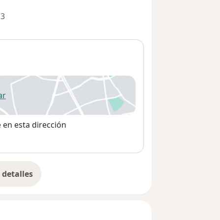
 3
ar
 abre en una nueva pestaña
e en esta dirección
detalles
bre la dirección