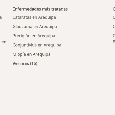
Enfermedades más tratadas
C
a
Cataratas en Arequipa
C
Glaucoma en Arequipa
C
Pterigión en Arequipa
C
a en
B
Conjuntivitis en Arequipa
Miopía en Arequipa
Ver más (15)
Más en esta categoría: Enfermedades más t
icos más populares