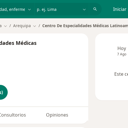
dad, enfermedad o nombre
p. ej. Lima
Iniciar
a
Arequipa
Centro De Especialidades Médicas Latinoa
Cambiar de ciudad
Cambiar de ciudad
idades Médicas
Hoy
7 Ago
Este c
s)
Consultorios
Opiniones