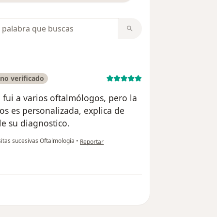
opiniones
no verificado
 fui a varios oftalmólogos, pero la
os es personalizada, explica de
e su diagnostico.
en opinión del usuario Martha Ayala Ayala
sitas sucesivas Oftalmología
•
Reportar