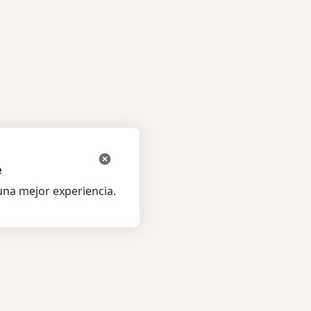
e
na mejor experiencia.
os pacientes
Para profesionales
listas
Precios
s
Servicios para especialistas