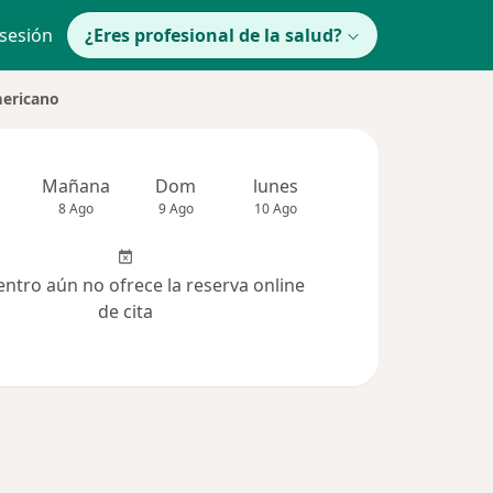
 sesión
¿Eres profesional de la salud?
mericano
Mañana
Dom
lunes
Mar
Mié
8 Ago
9 Ago
10 Ago
11 Ago
12 Ag
entro aún no ofrece la reserva online
de cita