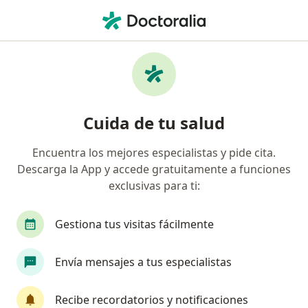
Men
Test De Bender • San Martín de Porres, Lima
Filtros
• 1
Mapa
Especialistas en Test de Bender San Martín
Cuida de tu salud
de Porres
Encuentra los mejores especialistas y pide cita.
Descarga la App y accede gratuitamente a funciones
¿Qué especialidad estás buscando?
exclusivas para ti:
Psicólogo
Psiquiatra
Terapeuta compleme
Gestiona tus visitas fácilmente
Envía mensajes a tus especialistas
Recibe recordatorios y notificaciones