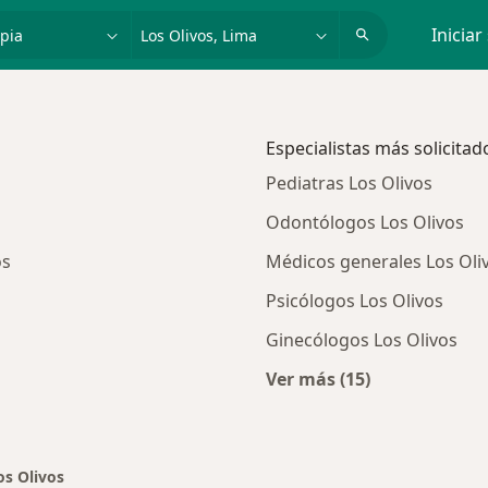
dad, enfermedad o nombre
p. ej. Lima
Iniciar
Especialistas más solicitad
Pediatras Los Olivos
Odontólogos Los Olivos
os
Médicos generales Los Oli
Psicólogos Los Olivos
Ginecólogos Los Olivos
Ver más (15)
ios en Los Olivos
Más en esta categor
os Olivos
r de ciudad