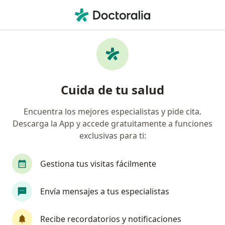
Men
Psicoterapia Adultos • Barranco, Lima
Filtros
• 1
Seguro
Mapa
Especialistas en Psicoterapia adultos
Cuida de tu salud
Barranco
Encuentra los mejores especialistas y pide cita.
Descarga la App y accede gratuitamente a funciones
¿Qué especialidad estás buscando?
exclusivas para ti:
Psicólogo
Psiquiatra
Internista
Gestiona tus visitas fácilmente
Envía mensajes a tus especialistas
Recibe recordatorios y notificaciones