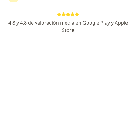
Jose Francisco Castro Castro
4.8 y 4.8 de valoración media en Google Play y Apple
Store
Cirujano general, Médico familiar
Piura
Agendar cita
Alberto García
Cirujano general
Trujillo
Agendar cita
Wildo Hugo Zapana Flores
Cirujano general
Huaraz