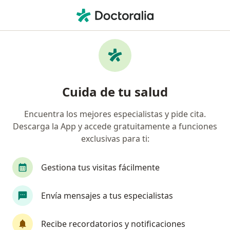
Men
¿Qué estás buscando?
Página De Inicio
Servicios
Drenaje De Absceso Cervical
Drenaje de absceso cervical -
Cuida de tu salud
Información, expertos y
Encuentra los mejores especialistas y pide cita.
preguntas frecuentes
Descarga la App y accede gratuitamente a funciones
exclusivas para ti:
Gestiona tus visitas fácilmente
Información
Pregunta al Experto
Envía mensajes a tus especialistas
Expertos en drenaje de absceso cervical
Recibe recordatorios y notificaciones