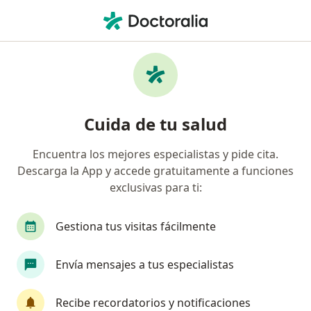
Men
Potencial Evocado Pediátrico Auditivo • Chorrillos, Lima
Filtros
• 1
Mapa
Especialistas en Potencial evocado
Cuida de tu salud
pediátrico auditivo Chorrillos
Encuentra los mejores especialistas y pide cita.
Descarga la App y accede gratuitamente a funciones
¿Qué especialidad estás buscando?
exclusivas para ti:
Neurólogo
Neurofisiólogo clínico
Gestiona tus visitas fácilmente
Envía mensajes a tus especialistas
Recibe recordatorios y notificaciones