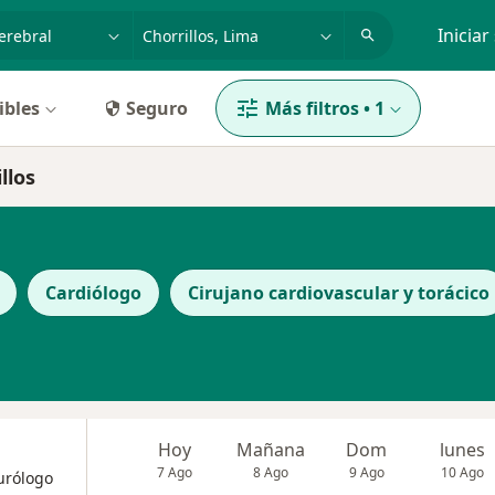
dad, enfermedad o nombre
p. ej. Lima
Iniciar
ibles
Seguro
Más filtros
•
1
llos
Cardiólogo
Cirujano cardiovascular y torácico
Hoy
Mañana
Dom
lunes
7 Ago
8 Ago
9 Ago
10 Ago
eurólogo