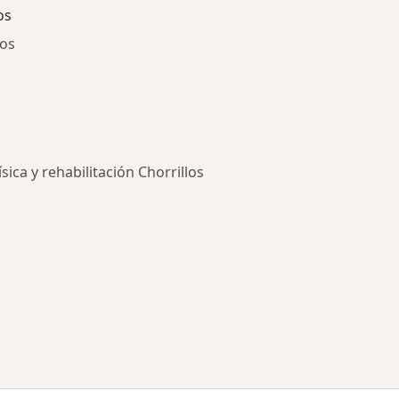
os
los
sica y rehabilitación Chorrillos
ía: Especialistas más solicitados