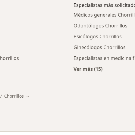
Especialistas más solicitad
Médicos generales Chorril
Odontólogos Chorrillos
Psicólogos Chorrillos
Ginecólogos Chorrillos
horrillos
Especialistas en medicina fí
Ver más (15)
os en Chorrillos
Más en esta categor
Chorrillos
mbiar de ciudad
Cambiar de ciudad