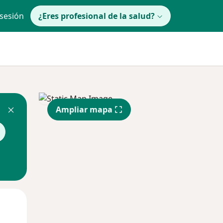
 sesión
¿Eres profesional de la salud?
Ampliar mapa
Mar
Mié
Jue
11 Ago
12 Ago
13 Ago