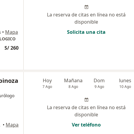
La reserva de citas en línea no está
disponible
s
•
Mapa
Solicita una cita
LOGICO
S/ 260
spinoza
Hoy
Mañana
Dom
lunes
7 Ago
8 Ago
9 Ago
10 Ago
eurólogo
La reserva de citas en línea no está
disponible
 Isidro
•
Mapa
Ver teléfono