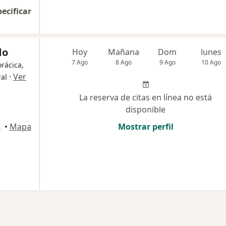
pecificar
do
Hoy
Mañana
Dom
lunes
7 Ago
8 Ago
9 Ago
10 Ago
orácica,
·
Ver
ral
La reserva de citas en línea no está
disponible
 Isidro
•
Mapa
Mostrar perfil