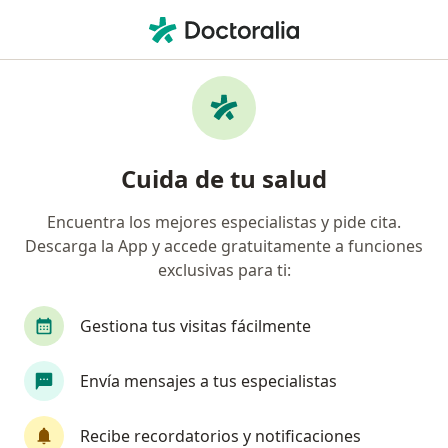
Men
Potencial Cognitivo P300 Pediátrico • Chorrillos, Lima
Filtros
• 1
Mapa
Especialistas en Potencial cognitivo P300
Cuida de tu salud
pediátrico Chorrillos
Encuentra los mejores especialistas y pide cita.
Descarga la App y accede gratuitamente a funciones
¿Qué especialidad estás buscando?
exclusivas para ti:
Neurofisiólogo clínico
Neurólogo
Gestiona tus visitas fácilmente
Envía mensajes a tus especialistas
Recibe recordatorios y notificaciones