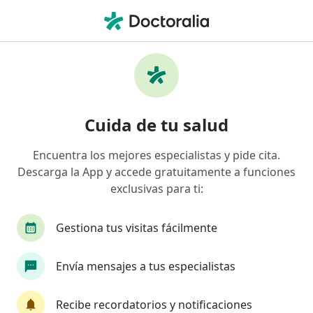
Men
La Positiva • Chorrillos, Lima
Página De Inicio
Chorrillos
La Positiva
Cuida de tu salud
Encuentra los mejores especialistas y pide cita.
Descarga la App y accede gratuitamente a funciones
exclusivas para ti:
Gestiona tus visitas fácilmente
Envía mensajes a tus especialistas
Recibe recordatorios y notificaciones