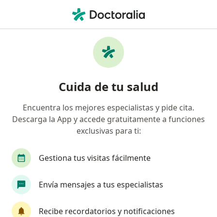
Men
Test De Latencias Múltiples • Chorrillos, Lima
Filtros
• 1
Mapa
Especialistas en Test de latencias múltiples
Cuida de tu salud
Chorrillos
Encuentra los mejores especialistas y pide cita.
Descarga la App y accede gratuitamente a funciones
¿Qué especialidad estás buscando?
exclusivas para ti:
Neurofisiólogo clínico
Neurólogo
Gestiona tus visitas fácilmente
Envía mensajes a tus especialistas
Recibe recordatorios y notificaciones