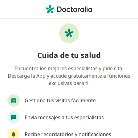
Men
Orientación Y Consejeria De Pareja • Yanahuara, Arequipa
Filtros
• 1
Seguro
Mapa
Especialistas en Orientación y consejeria de
Cuida de tu salud
pareja Yanahuara
Encuentra los mejores especialistas y pide cita.
Descarga la App y accede gratuitamente a funciones
¿Qué especialidad estás buscando?
exclusivas para ti:
Psicólogo
Gestiona tus visitas fácilmente
Envía mensajes a tus especialistas
Recibe recordatorios y notificaciones