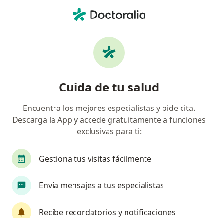
Men
Coaching Personal • Yanahuara, Arequipa
Filtros
• 1
Mapa
Especialistas en Coaching personal
Cuida de tu salud
Yanahuara
Encuentra los mejores especialistas y pide cita.
Descarga la App y accede gratuitamente a funciones
¿Qué especialidad estás buscando?
exclusivas para ti:
Psicólogo
Psiquiatra
Gestiona tus visitas fácilmente
Envía mensajes a tus especialistas
Recibe recordatorios y notificaciones