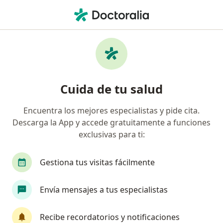
Men
Orientación Y Consejeria De Pareja • San Isidro, Lima
Filtros
• 1
Seguro
Mapa
Especialistas en Orientación y consejeria de
Cuida de tu salud
pareja San Isidro
Encuentra los mejores especialistas y pide cita.
Descarga la App y accede gratuitamente a funciones
¿Qué especialidad estás buscando?
exclusivas para ti:
Psicólogo
Ginecólogo
Neumólogo
Gestiona tus visitas fácilmente
Oncólogo
Radiólogo
Ver más
Envía mensajes a tus especialistas
Recibe recordatorios y notificaciones