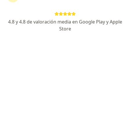
4.8 y 4.8 de valoración media en Google Play y Apple
Store
Ps Elizabeth Diaz
·
Ver más
Psicólogo
164 opinión
Dirección
Online
Juan Polar 222, Lima
•
Mapa
Sede San Isidro
Orientación y consejeria de pareja
desde s/ 250
Este especialista no ofrece reserva de cita en línea en esta dirección.
Solicita una cita