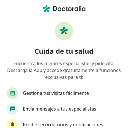
Men
Orientación Y Consejeria De Pareja • Surquillo, Lima
Filtros
• 1
Seguro
Mapa
Especialistas en Orientación y consejeria de
Cuida de tu salud
pareja Surquillo
Encuentra los mejores especialistas y pide cita.
Descarga la App y accede gratuitamente a funciones
¿Qué especialidad estás buscando?
exclusivas para ti:
Psicólogo
Ginecólogo
Terapeuta complem
Gestiona tus visitas fácilmente
Envía mensajes a tus especialistas
Recibe recordatorios y notificaciones