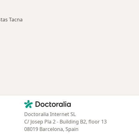
tas Tacna
ía: Especialistas más solicitados
Contacto
Doctoralia - Página de inicio
Doctoralia Internet SL
C/ Josep Pla 2 - Building B2, floor 13
08019 Barcelona, Spain