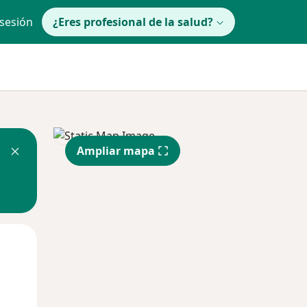
 sesión
¿Eres profesional de la salud?
Ampliar mapa
Mié
Jue
Vie
12 Ago
13 Ago
14 Ago