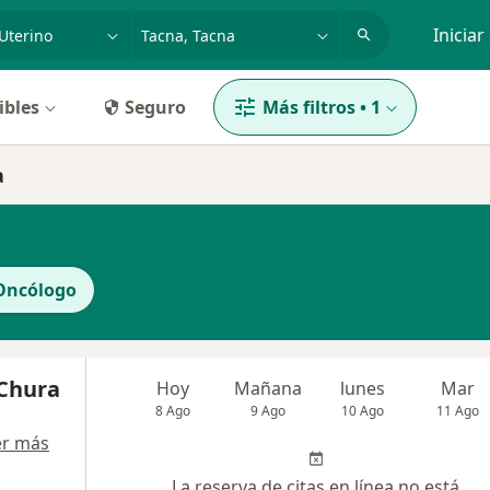
dad, enfermedad o nombre
p. ej. Lima
Iniciar
ibles
Seguro
Más filtros
•
1
a
Oncólogo
 Chura
Hoy
Mañana
lunes
Mar
8 Ago
9 Ago
10 Ago
11 Ago
er más
La reserva de citas en línea no está