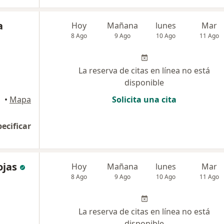
a
Hoy
Mañana
lunes
Mar
8 Ago
9 Ago
10 Ago
11 Ago
La reserva de citas en línea no está
disponible
acna
•
Mapa
Solicita una cita
pecificar
ojas
Hoy
Mañana
lunes
Mar
8 Ago
9 Ago
10 Ago
11 Ago
La reserva de citas en línea no está
disponible