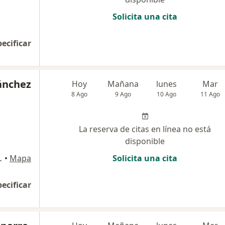
Solicita una cita
pecificar
ánchez
Hoy
Mañana
lunes
Mar
8 Ago
9 Ago
10 Ago
11 Ago
La reserva de citas en línea no está
disponible
II Piso, Tacna
•
Mapa
Solicita una cita
pecificar