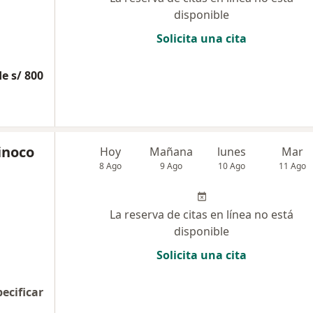
disponible
Solicita una cita
e s/ 800
Tinoco
Hoy
Mañana
lunes
Mar
8 Ago
9 Ago
10 Ago
11 Ago
La reserva de citas en línea no está
disponible
Solicita una cita
pecificar