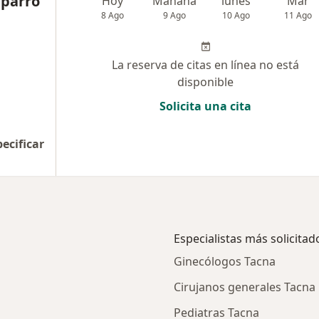
aparro
Hoy
Mañana
lunes
Mar
8 Ago
9 Ago
10 Ago
11 Ago
La reserva de citas en línea no está
disponible
Solicita una cita
pecificar
Especialistas más solicitad
Ginecólogos Tacna
Cirujanos generales Tacna
Pediatras Tacna