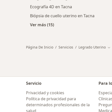
Ecografía 4D en Tacna
Biópsia de cuello uterino en Tacna
Ver más (15)
Más en esta categoría: Otros servic
Página De Inicio
Servicios
Legrado Uterino
Ca
Servicio
Para l
Privacidad y cookies
Especia
Política de privacidad para
Clínica
determinados profesionales de la
Pregun
salud
Medic