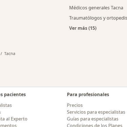
Médicos generales Tacna
Traumatólogos y ortopedis
Ver más (15)
ios en Tacna
Más en esta categor
Tacna
mbiar de ciudad
os pacientes
Para profesionales
listas
Precios
s
Servicios para especialistas
ta al Experto
Guías para especialistas
amentos
Condiciones de los Planes