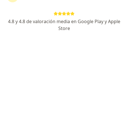
Clinica La Luz, Tacna
Visita Neurocirugía
Precio sin especificar
Este especialista no ofrece reserva de cita en línea en esta dirección.
4.8 y 4.8 de valoración media en Google Play y Apple
Store
Solicita una cita
Dr. Javier A. Morón Gómez
·
Ver más
Neurocirujano
Calle Rufino Albarracin 867, Tacna
•
Mapa
Santa María & Boston Center-Tacna