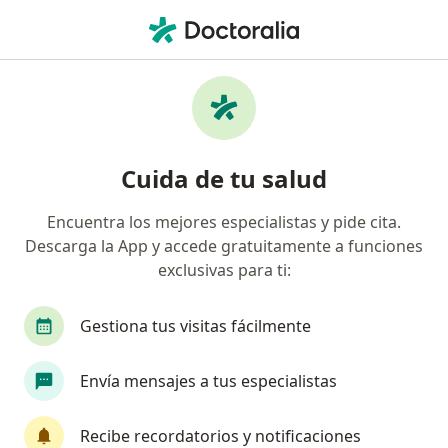
Men
Neurocirujano • Tacna, Tacna
Filtros
Seguro
Mapa
Neurocirujanos en Tacna
Cuida de tu salud
Encuentra los mejores especialistas y pide cita.
Descarga la App y accede gratuitamente a funciones
exclusivas para ti:
Gestiona tus visitas fácilmente
Dra. Carmen Rosa Yanque Baca
Envía mensajes a tus especialistas
·
Ver más
Neurocirujano
Avenida Manuel A. Odría 702, Tacna
•
Mapa
Recibe recordatorios y notificaciones