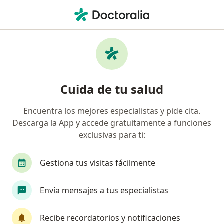
Men
Médico General • Tacna, Tacna
Filtros
Seguro
Mapa
Médicos generales en Tacna
Cuida de tu salud
Encuentra los mejores especialistas y pide cita.
Descarga la App y accede gratuitamente a funciones
exclusivas para ti:
Gestiona tus visitas fácilmente
Dra. Genesis Rugeles Rugeles
Envía mensajes a tus especialistas
Médico general
Dirección
Online
Recibe recordatorios y notificaciones