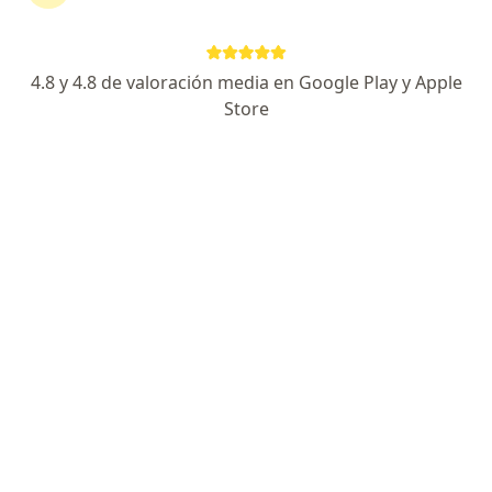
Av Bolognesi 873, consultorio 11, Tacna
•
Mapa
Medicina General
4.8 y 4.8 de valoración media en Google Play y Apple
Consulta online
S/ 60
Store
Este especialista no ofrece reserva de cita en línea en esta dirección.
Solicita una cita
Dra. Susana Caballero Aranibar
Médico general, Médico familiar