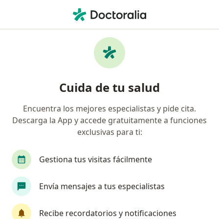
Men
Anestesiólogo • Tacna, Tacna
Filtros
Mapa
Anestesiólogos en Tacna
Cuida de tu salud
Encuentra los mejores especialistas y pide cita.
Descarga la App y accede gratuitamente a funciones
exclusivas para ti:
Gestiona tus visitas fácilmente
Dr. Javier Yuguen Melendez Alvarez
Envía mensajes a tus especialistas
Anestesiólogo
Carretera calana , Tacna
•
Mapa
Recibe recordatorios y notificaciones