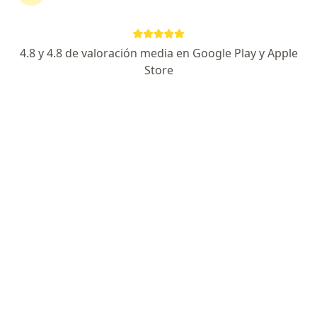
Hospital III Essalud Daniel Alcides Carrion de Tacna
Visita Anestesiología
Precio sin especificar
Este especialista no ofrece reserva de cita en línea en esta dirección.
4.8 y 4.8 de valoración media en Google Play y Apple
Store
Solicita una cita
Dr. Marco Antonio Marón
Anestesiólogo
Cajamarca 300, Tacna
•
Mapa
Dolor Intervencionista