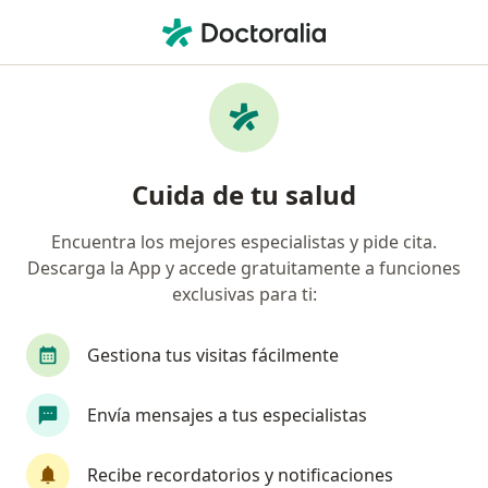
Men
Examen De Papanicolau Pap • Tacna, Tacna
Filtros
• 1
Seguro
Mapa
Especialistas en Examen de Papanicolau
Cuida de tu salud
(PAP) Tacna
Encuentra los mejores especialistas y pide cita.
Descarga la App y accede gratuitamente a funciones
¿Qué especialidad estás buscando?
exclusivas para ti:
Ginecólogo
Médico general
Oncólogo
Gestiona tus visitas fácilmente
Envía mensajes a tus especialistas
Recibe recordatorios y notificaciones