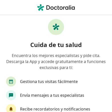
Men
Internista • Tacna, Tacna
Filtros
Mapa
Internistas en Tacna
Cuida de tu salud
Encuentra los mejores especialistas y pide cita.
Descarga la App y accede gratuitamente a funciones
exclusivas para ti:
Gestiona tus visitas fácilmente
Dra. Rocio del Pilar Nuñez Delgado
Envía mensajes a tus especialistas
Internista, Cardiólogo
Clinica la Luz, Tacna
•
Mapa
Recibe recordatorios y notificaciones