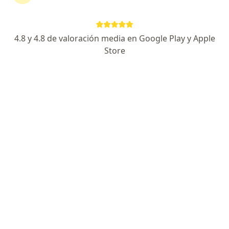
Consultorio privado
Visita Medicina Interna
Precio sin especificar
Este especialista no ofrece reserva de cita en línea en esta dirección.
4.8 y 4.8 de valoración media en Google Play y Apple
Store
Solicita una cita
Guillermo Ricardo Alvites Cuba
Internista
Tacna
•
Mapa
Consultorio privado