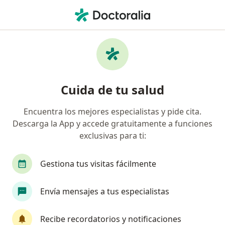
Men
Dentista • Tacna, Tacna
Filtros
Mapa
Odontólogos en Tacna
Cuida de tu salud
Encuentra los mejores especialistas y pide cita.
Descarga la App y accede gratuitamente a funciones
exclusivas para ti:
Gestiona tus visitas fácilmente
Odont. José Carlos Castillo Rodríguez
Envía mensajes a tus especialistas
·
Ver más
Dentista
5 opinión
Recibe recordatorios y notificaciones