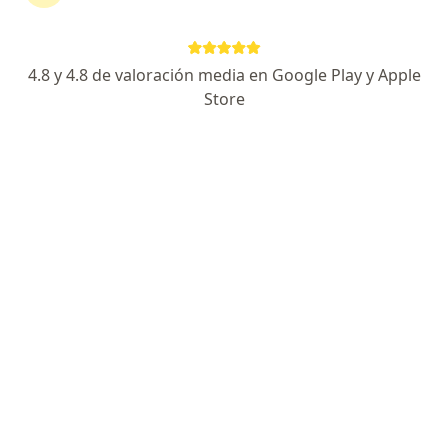
Calle Zela 950, Tacna
•
Mapa
José Castillo Odontologia
Visita Odontología
S/ 50
4.8 y 4.8 de valoración media en Google Play y Apple
Este especialista no ofrece reserva de cita en línea en esta dirección.
Store
Solicita una cita
Milagros Liz Mamani Choque
Dentista
Avenida Bolognesi 627, Tacna
•
Mapa
Clínica Dental SONRIE