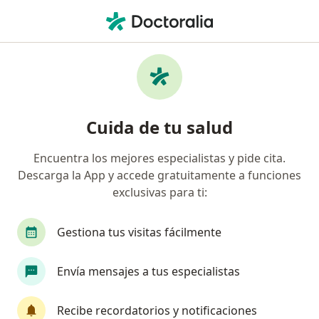
Men
Colocación Del Diu • Tacna, Tacna
Filtros
• 1
Seguro
Mapa
Especialistas en Colocación del DIU Tacna
Cuida de tu salud
Encuentra los mejores especialistas y pide cita.
¿Qué especialidad estás buscando?
Descarga la App y accede gratuitamente a funciones
Ginecólogo
Médico general
exclusivas para ti:
Gestiona tus visitas fácilmente
Envía mensajes a tus especialistas
Recibe recordatorios y notificaciones