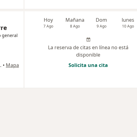
Hoy
Mañana
Dom
lunes
rre
7 Ago
8 Ago
9 Ago
10 Ago
o general
La reserva de citas en línea no está
disponible
unvalación), Tacna
•
Mapa
Solicita una cita