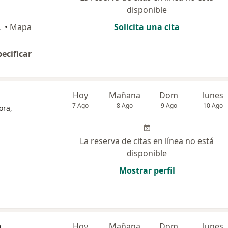
disponible
, Tacna
•
Mapa
Solicita una cita
pecificar
Hoy
Mañana
Dom
lunes
7 Ago
8 Ago
9 Ago
10 Ago
ora,
La reserva de citas en línea no está
disponible
Mostrar perfil
a
Hoy
Mañana
Dom
lunes