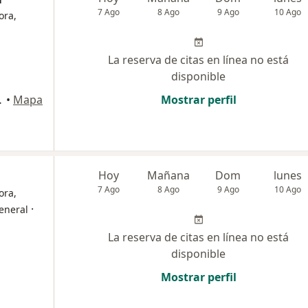
7 Ago
8 Ago
9 Ago
10 Ago
ora,
La reserva de citas en línea no está
disponible
300, Tacna
•
Mapa
Mostrar perfil
Hoy
Mañana
Dom
lunes
7 Ago
8 Ago
9 Ago
10 Ago
ora,
·
eneral
La reserva de citas en línea no está
disponible
Mostrar perfil