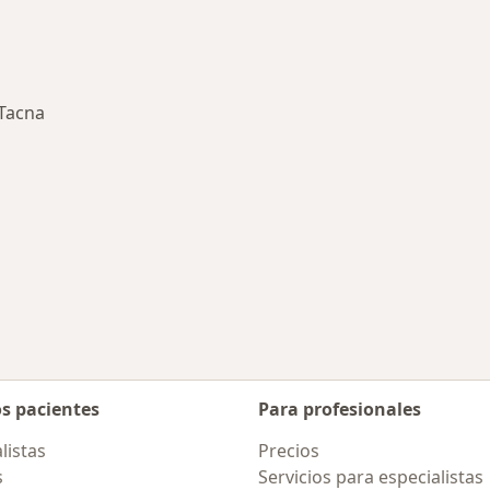
Tacna
s enfermedades tratadas
iudad
mbiar de ciudad
os pacientes
Para profesionales
listas
Precios
s
Servicios para especialistas