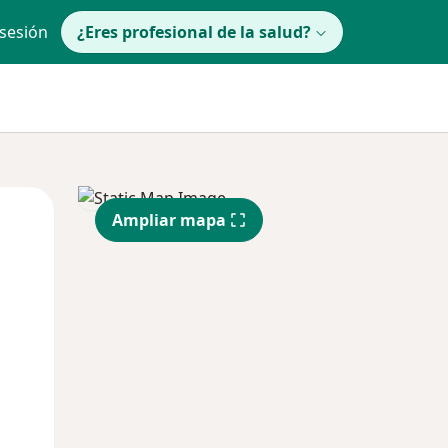
 sesión
¿Eres profesional de la salud?
Mar
Mié
Jue
Ampliar mapa
11 Ago
12 Ago
13 Ago