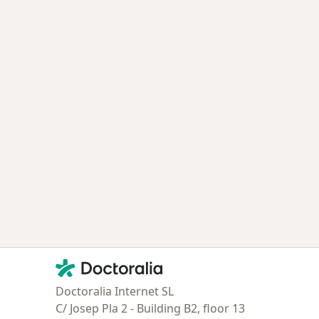
Contacto
Doctoralia - Página de inicio
Doctoralia Internet SL
C/ Josep Pla 2 - Building B2, floor 13