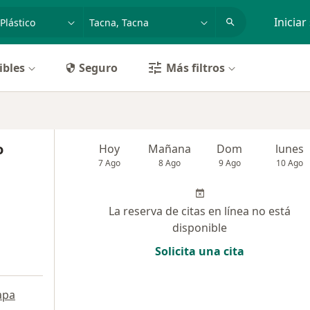
dad, enfermedad o nombre
p. ej. Lima
Iniciar
ibles
Seguro
Más filtros
o
Hoy
Mañana
Dom
lunes
7 Ago
8 Ago
9 Ago
10 Ago
La reserva de citas en línea no está
disponible
Solicita una cita
apa