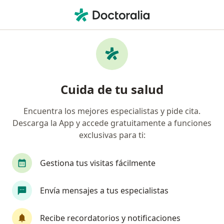
Men
Extripación De Quiste • Huancayo, Junín
Filtros
• 1
Seguro
Mapa
Especialistas en Extripación de quiste
Cuida de tu salud
Huancayo
Encuentra los mejores especialistas y pide cita.
Descarga la App y accede gratuitamente a funciones
¿Qué especialidad estás buscando?
exclusivas para ti:
Cirujano general
Ginecólogo
Oncólogo
Gestiona tus visitas fácilmente
Envía mensajes a tus especialistas
Recibe recordatorios y notificaciones