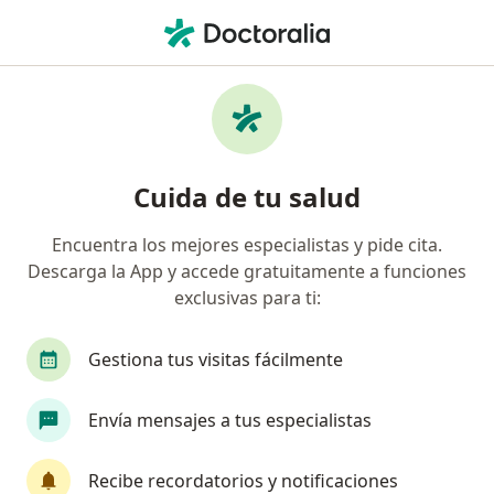
Men
Visita Domiciliaria Ortopedia Y Traumatología • San Borja, Lima
Filtros
• 1
Seguro
Mapa
Especialistas en Visita domiciliaria
Cuida de tu salud
Ortopedia y Traumatología San Borja
Encuentra los mejores especialistas y pide cita.
Descarga la App y accede gratuitamente a funciones
¿Qué especialidad estás buscando?
exclusivas para ti:
Traumatólogo y Ortopedista
Alergista
An
Gestiona tus visitas fácilmente
Envía mensajes a tus especialistas
Recibe recordatorios y notificaciones