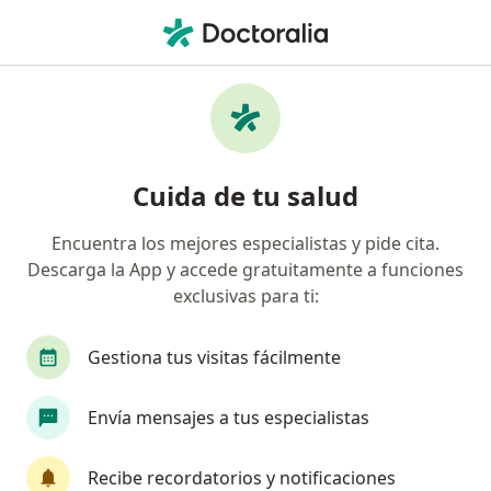
Men
Ecografía Ginecológica • Ica, Ica
Filtros
• 1
Mapa
Especialistas en Ecografía ginecológica Ica
Cuida de tu salud
Encuentra los mejores especialistas y pide cita.
¿Qué especialidad estás buscando?
Descarga la App y accede gratuitamente a funciones
Ginecólogo
Cirujano general
Oncólogo
exclusivas para ti:
Gestiona tus visitas fácilmente
Envía mensajes a tus especialistas
Recibe recordatorios y notificaciones