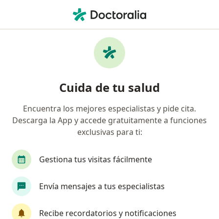
Men
Asistencia Y Control Al Parto • Ica, Ica
Filtros
• 1
Mapa
Especialistas en Asistencia y control al parto
Cuida de tu salud
Ica
Encuentra los mejores especialistas y pide cita.
Descarga la App y accede gratuitamente a funciones
¿Qué especialidad estás buscando?
exclusivas para ti:
Ginecólogo
Gestiona tus visitas fácilmente
Envía mensajes a tus especialistas
Recibe recordatorios y notificaciones