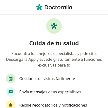
Men
Marsupialización • Ica, Ica
Filtros
• 1
Mapa
Especialistas en Marsupialización Ica
Cuida de tu salud
Encuentra los mejores especialistas y pide cita.
¿Qué especialidad estás buscando?
Descarga la App y accede gratuitamente a funciones
Ginecólogo
exclusivas para ti:
Gestiona tus visitas fácilmente
Envía mensajes a tus especialistas
Recibe recordatorios y notificaciones