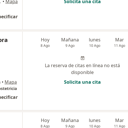
CA-PERÚ, Ica
•
Mapa
Solicita una cita
pecificar
ora
Hoy
Mañana
lunes
Mar
8 Ago
9 Ago
10 Ago
11 Ago
La reserva de citas en línea no está
disponible
a
•
Mapa
Solicita una cita
stetricia
pecificar
Hoy
Mañana
lunes
Mar
8 Ago
9 Ago
10 Ago
11 Ago