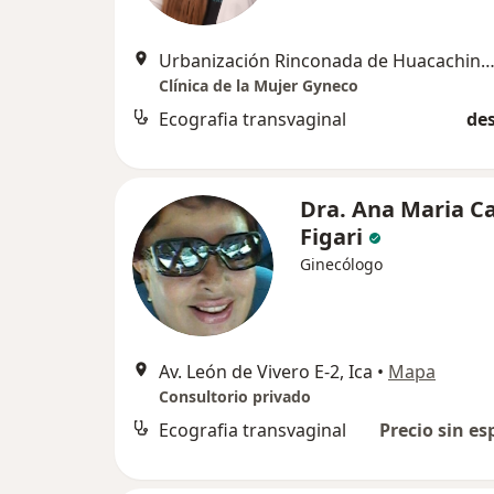
Urbanización Rinconada de Huacachina II etapa F9
Clínica de la Mujer Gyneco
Ecografia transvaginal
des
Dra. Ana Maria C
Figari
Ginecólogo
Av. León de Vivero E-2, Ica
•
Mapa
Consultorio privado
Ecografia transvaginal
Precio sin es