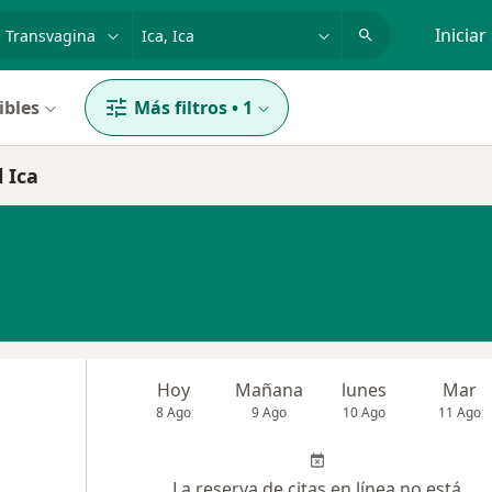
dad, enfermedad o nombre
p. ej. Lima
Iniciar
ibles
Más filtros
•
1
 Ica
Hoy
Mañana
lunes
Mar
8 Ago
9 Ago
10 Ago
11 Ago
La reserva de citas en línea no está