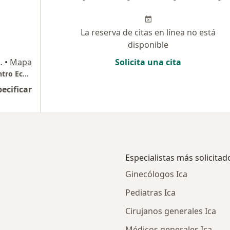
La reserva de citas en línea no está
disponible
ficina 203,Ica, Ica
•
Mapa
Solicita una cita
Dra. Obstetra Primitiva Medina Gamboa-Centro Ecográfico un milagro de Vida Ica
pecificar
Especialistas más solicitad
Ginecólogos Ica
Pediatras Ica
Cirujanos generales Ica
Médicos generales Ica