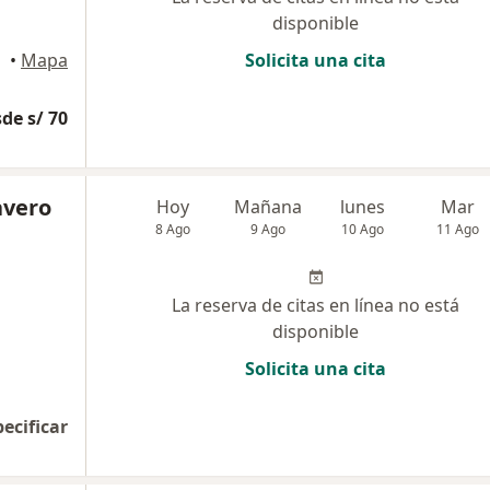
disponible
, Ica
•
Mapa
Solicita una cita
de s/ 70
avero
Hoy
Mañana
lunes
Mar
8 Ago
9 Ago
10 Ago
11 Ago
La reserva de citas en línea no está
disponible
Solicita una cita
pecificar