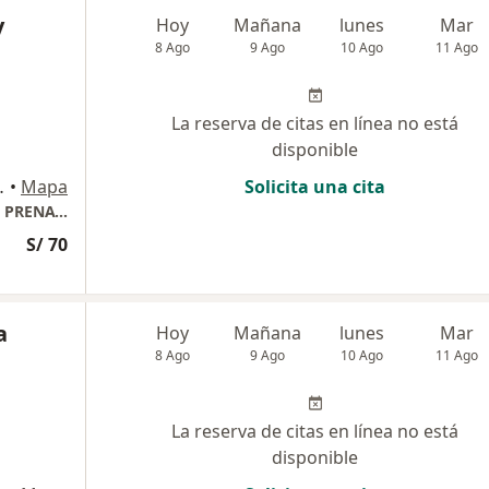
y
Hoy
Mañana
lunes
Mar
8 Ago
9 Ago
10 Ago
11 Ago
La reserva de citas en línea no está
disponible
A / MZA F -13, Ica
•
Mapa
Solicita una cita
CENTRO MEDICO MATERNO INFANTIL FETAL PRENATALIA
S/ 70
a
Hoy
Mañana
lunes
Mar
8 Ago
9 Ago
10 Ago
11 Ago
La reserva de citas en línea no está
disponible