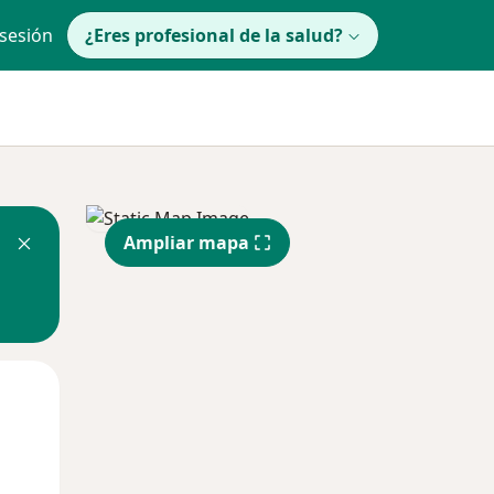
 sesión
¿Eres profesional de la salud?
Ampliar mapa
Mié
Jue
Vie
12 Ago
13 Ago
14 Ago