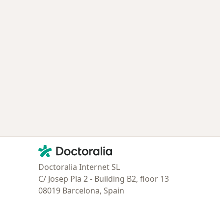
ía: Especialistas más solicitados
Contacto
Doctoralia - Página de inicio
Doctoralia Internet SL
C/ Josep Pla 2 - Building B2, floor 13
08019 Barcelona, Spain