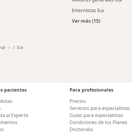
Internistas Ica
Ver más (15)
ios en Ica
Más en esta categor
nal
Ica
Cambiar de ciudad
os pacientes
Para profesionales
listas
Precios
s
Servicios para especialistas
ta al Experto
Guías para especialistas
amentos
Condiciones de los Planes
os
Doctoralia