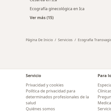
Ecografía ginecológica en Ica
Ver más (15)
Más en esta categoría: Otros servic
Página De Inicio
Servicios
Ecografia Transvagi
Servicio
Para l
Privacidad y cookies
Especia
Política de privacidad para
Clínica
determinados profesionales de la
Pregun
salud
Medic
Quiénes somos
Servici