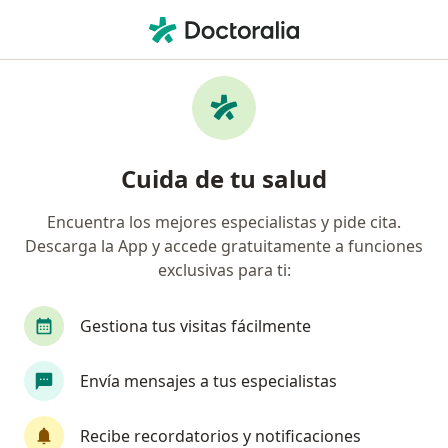
Men
Gastroenterólogo • Ica, Ica
Filtros
Seguro
Mapa
Gastroenterólogos en Ica
Cuida de tu salud
Encuentra los mejores especialistas y pide cita.
Descarga la App y accede gratuitamente a funciones
exclusivas para ti:
Gestiona tus visitas fácilmente
Dr. Limbert Manuel Chacaltana Espino
Envía mensajes a tus especialistas
Gastroenterólogo
15 opinión
Recibe recordatorios y notificaciones