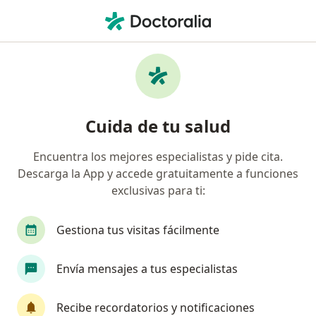
Men
Examen De Papanicolau Pap • Ica, Ica
Filtros
• 1
Mapa
Especialistas en Examen de Papanicolau
Cuida de tu salud
(PAP) Ica
Encuentra los mejores especialistas y pide cita.
Descarga la App y accede gratuitamente a funciones
¿Qué especialidad estás buscando?
exclusivas para ti:
Ginecólogo
Gestiona tus visitas fácilmente
Envía mensajes a tus especialistas
Recibe recordatorios y notificaciones