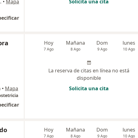
 6 (clínica Morales) , Ica
•
Mapa
Solicita una cita
pecificar
ora
Hoy
Mañana
Dom
lunes
7 Ago
8 Ago
9 Ago
10 Ago
La reserva de citas en línea no está
disponible
a
•
Mapa
Solicita una cita
stetricia
pecificar
ldo
Hoy
Mañana
Dom
lunes
7 Ago
8 Ago
9 Ago
10 Ago