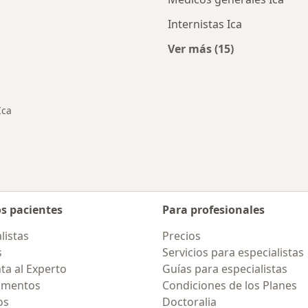
Internistas Ica
Ver más (15)
ios en Ica
Más en esta categor
Ica
iar de ciudad
os pacientes
Para profesionales
listas
Precios
s
Servicios para especialistas
ta al Experto
Guías para especialistas
amentos
Condiciones de los Planes
os
Doctoralia