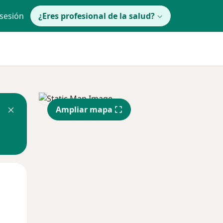
 sesión
¿Eres profesional de la salud?
Ampliar mapa
Mar
Mié
Jue
11 Ago
12 Ago
13 Ago