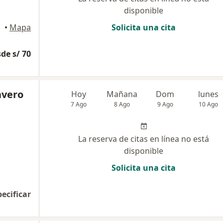
disponible
, Ica
•
Mapa
Solicita una cita
de s/ 70
avero
Hoy
Mañana
Dom
lunes
7 Ago
8 Ago
9 Ago
10 Ago
La reserva de citas en línea no está
disponible
Solicita una cita
pecificar