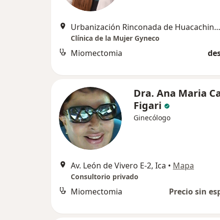
Urbanización Rinconada de Huacachina II etapa F9
Clínica de la Mujer Gyneco
Miomectomia
des
Dra. Ana Maria C
Figari
Ginecólogo
Av. León de Vivero E-2, Ica
•
Mapa
Consultorio privado
Miomectomia
Precio sin es