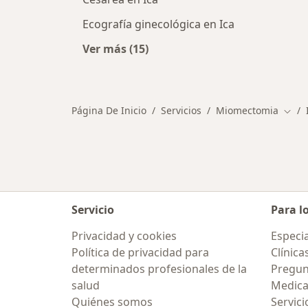
Ecografía ginecológica en Ica
Ver más (15)
Más en esta categoría: Otros servic
Página De Inicio
Servicios
Miomectomia
Camb
Servicio
Para l
Privacidad y cookies
Especia
Política de privacidad para
Clínica
determinados profesionales de la
Pregun
salud
Medic
Quiénes somos
Servici