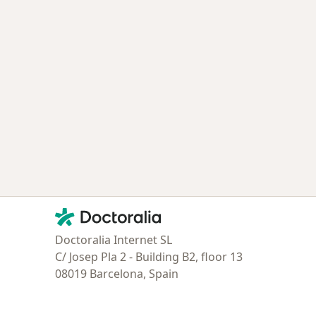
ía: Especialistas más solicitados
Contacto
Doctoralia - Página de inicio
Doctoralia Internet SL
C/ Josep Pla 2 - Building B2, floor 13
08019 Barcelona, Spain