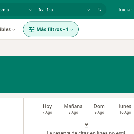
dad, enfermedad o nombre
p. ej. Lima
Iniciar
ibles
Más filtros
•
1
Hoy
Mañana
Dom
lunes
7 Ago
8 Ago
9 Ago
10 Ago
La reserva de citas en línea no está