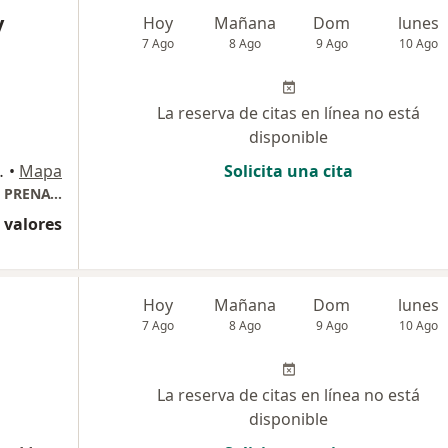
y
Hoy
Mañana
Dom
lunes
7 Ago
8 Ago
9 Ago
10 Ago
La reserva de citas en línea no está
disponible
A / MZA F -13, Ica
•
Mapa
Solicita una cita
CENTRO MEDICO MATERNO INFANTIL FETAL PRENATALIA
 valores
Hoy
Mañana
Dom
lunes
7 Ago
8 Ago
9 Ago
10 Ago
La reserva de citas en línea no está
disponible