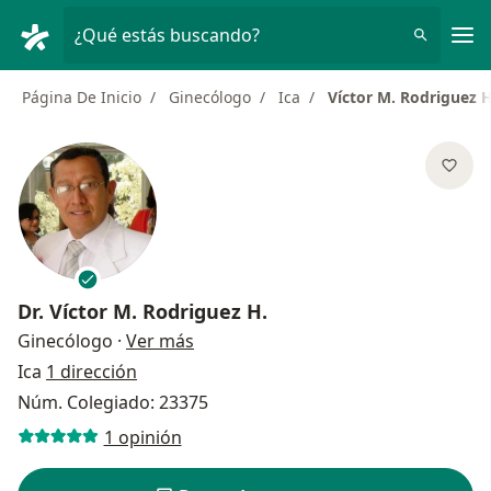
Men
¿Qué estás buscando?
Página De Inicio
Ginecólogo
Ica
Víctor M. Rodriguez H
Dr.
Víctor M. Rodriguez H.
sobre las especializaciones
Ginecólogo
·
Ver más
Ica
1 dirección
Núm. Colegiado: 23375
1 opinión