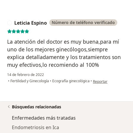
Leticia Espino
Número de teléfono verificado
L
La atención del doctor es muy buena,para mí
uno de los mejores ginecólogos,siempre
explica detalladamente y los tratamientos son
muy efectivos,lo recomiendo al 100%
14 de febrero de 2022
en opinión del usuario L
•
Fertilidad y Ginecología
•
Ecografía ginecológica
•
Reportar
Búsquedas relacionadas
Enfermedades más tratadas
Endometriosis en Ica