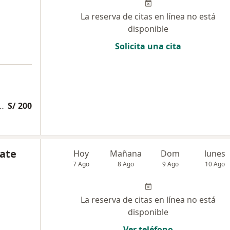
La reserva de citas en línea no está
disponible
Solicita una cita
e Baker con guía ecográfica
S/ 200
iate
Hoy
Mañana
Dom
lunes
7 Ago
8 Ago
9 Ago
10 Ago
La reserva de citas en línea no está
disponible
Ver teléfono