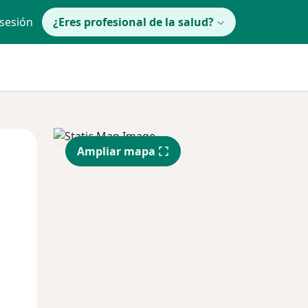
 sesión
¿Eres profesional de la salud?
Mar
Mié
Jue
Ampliar mapa
11 Ago
12 Ago
13 Ago