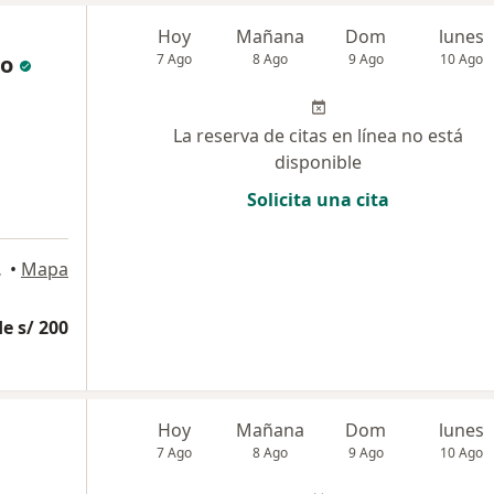
Hoy
Mañana
Dom
lunes
ro
7 Ago
8 Ago
9 Ago
10 Ago
La reserva de citas en línea no está
disponible
Solicita una cita
 Isidro
•
Mapa
e s/ 200
Hoy
Mañana
Dom
lunes
7 Ago
8 Ago
9 Ago
10 Ago