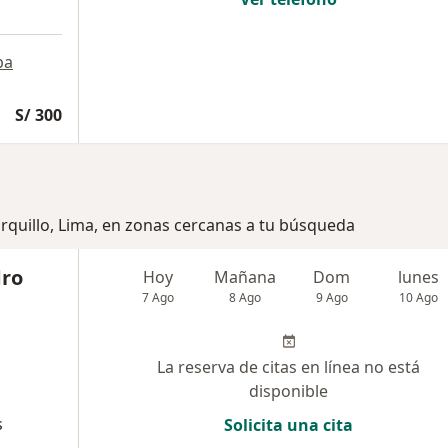
pa
S/ 300
urquillo, Lima, en zonas cercanas a tu búsqueda
dro
Hoy
Mañana
Dom
lunes
7 Ago
8 Ago
9 Ago
10 Ago
La reserva de citas en línea no está
disponible
s
Solicita una cita