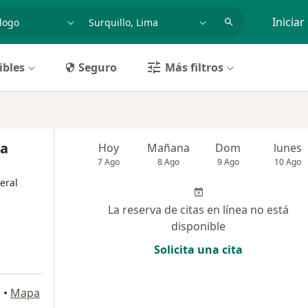
dad, enfermedad o nombre
p. ej. Lima
Iniciar
ibles
Seguro
Más filtros
oa
Hoy
Mañana
Dom
lunes
7 Ago
8 Ago
9 Ago
10 Ago
eral
La reserva de citas en línea no está
disponible
Solicita una cita
o
•
Mapa