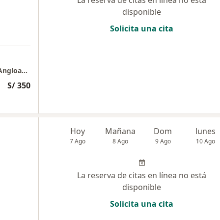
disponible
Solicita una cita
1. Consultorio Privado - Reumafit & Clínica Angloamericana
S/ 350
Hoy
Mañana
Dom
lunes
7 Ago
8 Ago
9 Ago
10 Ago
La reserva de citas en línea no está
disponible
Solicita una cita