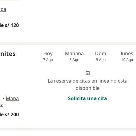
pa
e s/ 120
enites
Hoy
Mañana
Dom
lunes
7 Ago
8 Ago
9 Ago
10 Ago
La reserva de citas en línea no está
disponible
•
Mapa
Solicita una cita
AZ
e s/ 200