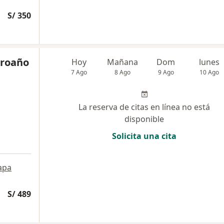
S/ 350
Proaño
Hoy
Mañana
Dom
lunes
7 Ago
8 Ago
9 Ago
10 Ago
La reserva de citas en línea no está
disponible
Solicita una cita
apa
S/ 489