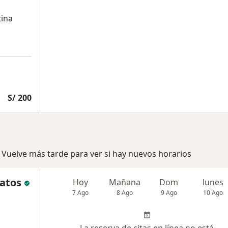
tina
S/ 200
 Vuelve más tarde para ver si hay nuevos horarios
Matos
Hoy
Mañana
Dom
lunes
7 Ago
8 Ago
9 Ago
10 Ago
La reserva de citas en línea no está