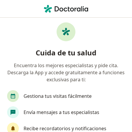
Men
Cirugía De Colon • Surquillo, Lima
Filtros
• 1
Seguro
Mapa
Especialistas en Cirugía de colon Surquillo
Cuida de tu salud
Encuentra los mejores especialistas y pide cita.
¿Qué especialidad estás buscando?
Descarga la App y accede gratuitamente a funciones
Cirujano general
Ginecólogo
Neumólogo
exclusivas para ti:
Gestiona tus visitas fácilmente
Envía mensajes a tus especialistas
Recibe recordatorios y notificaciones