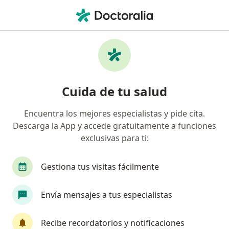
Men
Cirugía De Hígado • San Borja, Lima
Filtros
• 1
Seguro
Mapa
Especialistas en Cirugía de hígado San Borja
Cuida de tu salud
Encuentra los mejores especialistas y pide cita.
¿Qué especialidad estás buscando?
Descarga la App y accede gratuitamente a funciones
Cirujano general
Oncólogo
Cirujano plást
exclusivas para ti:
Gestiona tus visitas fácilmente
Envía mensajes a tus especialistas
Recibe recordatorios y notificaciones