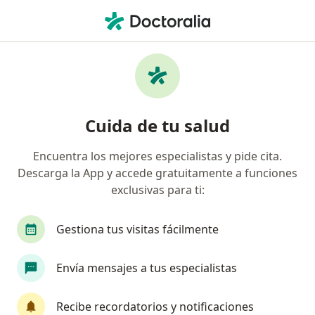
Men
Cirugía De Recto • San Borja, Lima
Filtros
• 1
Seguro
Mapa
Especialistas en Cirugía de recto San Borja
Cuida de tu salud
Encuentra los mejores especialistas y pide cita.
¿Qué especialidad estás buscando?
Descarga la App y accede gratuitamente a funciones
Cirujano general
Oncólogo
Cirujano plást
exclusivas para ti:
Gestiona tus visitas fácilmente
Envía mensajes a tus especialistas
Recibe recordatorios y notificaciones