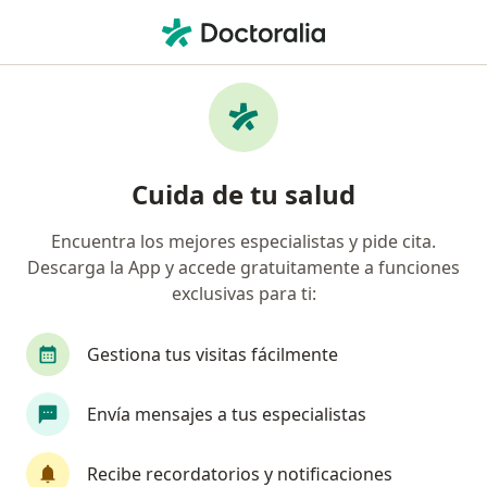
Men
Biópsia Quirúrgica De Mama • Trujillo, La Libertad
Filtros
• 1
Seguro
Mapa
Especialistas en Biópsia quirúrgica de
Cuida de tu salud
mama Trujillo
Encuentra los mejores especialistas y pide cita.
Descarga la App y accede gratuitamente a funciones
¿Qué especialidad estás buscando?
exclusivas para ti:
Ginecólogo
Cirujano general
Oncólogo
Gestiona tus visitas fácilmente
Envía mensajes a tus especialistas
Recibe recordatorios y notificaciones