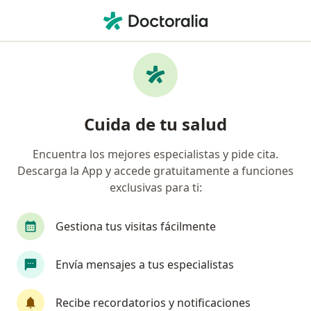
Men
¿Qué estás buscando?
Página De Inicio
Servicios
Visita Domiciliaria Cirugía General
Visita domiciliaria cirugía
Cuida de tu salud
general - Información, expertos y
Encuentra los mejores especialistas y pide cita.
preguntas frecuentes
Descarga la App y accede gratuitamente a funciones
exclusivas para ti:
Gestiona tus visitas fácilmente
Información
Envía mensajes a tus especialistas
Expertos en visita domiciliaria cirugía
Recibe recordatorios y notificaciones