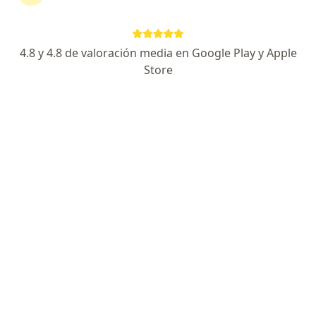
general
4.8 y 4.8 de valoración media en Google Play y Apple
Jose Francisco Castro Castro
Store
Cirujano general, Médico familiar
Piura
Agendar cita
Alvaro Tantaleán Calle
Cirujano general
Trujillo
Agendar cita
Edson Junior Perrin Berrios
Cirujano general
Arequipa