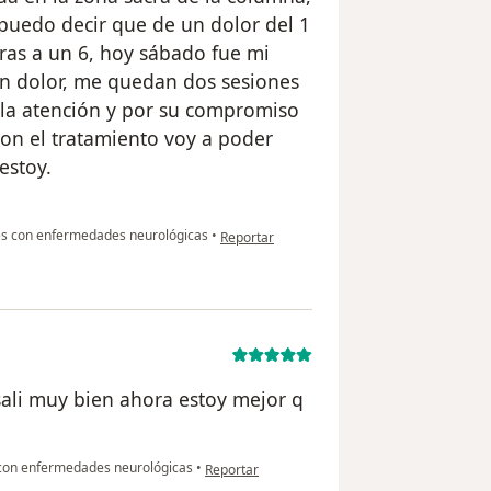
 puedo decir que de un dolor del 1
oras a un 6, hoy sábado fue mi
in dolor, me quedan dos sesiones
 la atención y por su compromiso
on el tratamiento voy a poder
estoy.
en opinión del usuario Alisson Boyer
es con enfermedades neurológicas
•
Reportar
sali muy bien ahora estoy mejor q
en opinión del usuario Diego
 con enfermedades neurológicas
•
Reportar