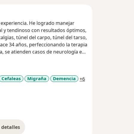
experiencia. He logrado manejar
al y tendinoso con resultados óptimos,
lgias, túnel del carpo, túnel del tarso,
hace 34 años, perfeccionando la terapia
a, se atienden casos de neurología en
pacientes son un sello personal que me
a11y_sr_more_diseas
Cefaleas
Migraña
Demencia
+6
da mi experiencia estará a su
blema que lo aqueja.
detalles
bre la experiencia