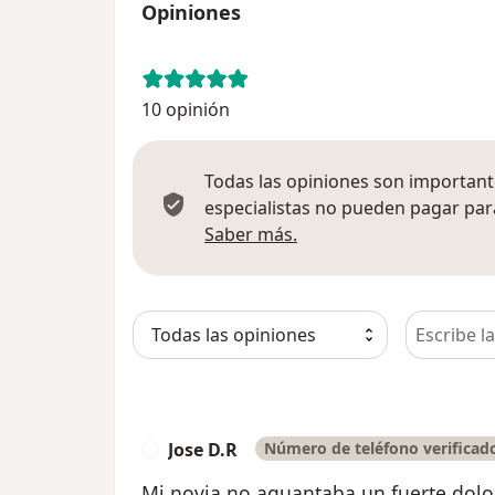
Opiniones
10 opinión
Todas las opiniones son importante
especialistas no pueden pagar para
Más información sobre
Saber más.
Busca en 
Jose D.R
Número de teléfono verificad
J
Mi novia no aguantaba un fuerte dolor