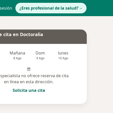
 sesión
¿Eres profesional de la salud?
 cita en Doctoralia
Mañana
Dom
lunes
Mar
Mié
8 Ago
9 Ago
10 Ago
11 Ago
12 Ag
especialista no ofrece reserva de cita
en línea en esta dirección.
Solicita una cita