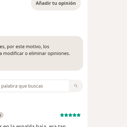
Añadir tu opinión
s, por este motivo, los
 modificar o eliminar opiniones.
 opiniones
opiniones
o
 en la espalda baja, era tan