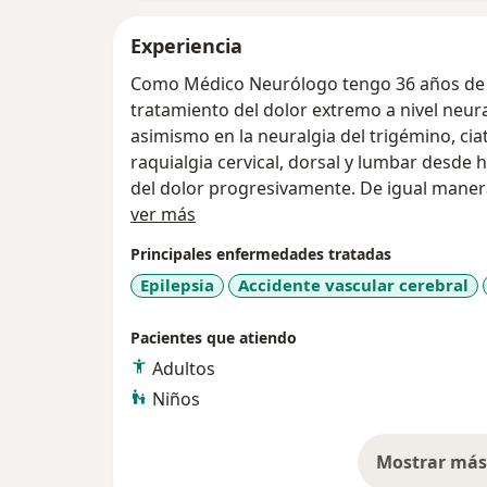
Experiencia
Como Médico Neurólogo tengo 36 años de 
tratamiento del dolor extremo a nivel neur
asimismo en la neuralgia del trigémino, ciata
raquialgia cervical, dorsal y lumbar desde 
del dolor progresivamente. De igual maner
Acerca de mí
general, así como a niños con TDH y TEA.
ver más
Principales enfermedades tratadas
La cordialidad y la paciencia para con mis 
Epilepsia
Accidente vascular cerebral
acompaña desde el inicio de mi carrera. To
disposición para ayudarlo a mejorar el pro
Pacientes que atiendo
Adultos
Niños
Mostrar más 
so