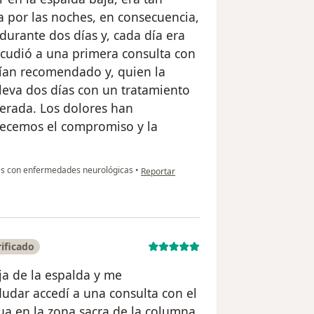
a por las noches, en consecuencia,
 durante dos días y, cada día era
 acudió a una primera consulta con
bían recomendado y, quien la
leva dos días con un tratamiento
perada. Los dolores han
ecemos el compromiso y la
en opinión del usuario Jose D.R
es con enfermedades neurológicas
•
Reportar
ificado
ja de la espalda y me
dudar accedí a una consulta con el
a en la zona sacra de la columna,