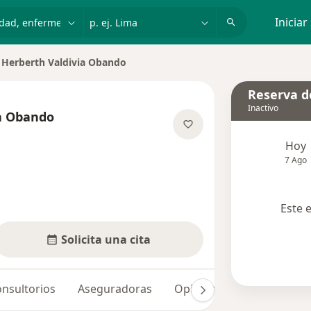
dad, enfermedad o nombre
p. ej. Lima
Iniciar
Herberth Valdivia Obando
iar de ciudad
Reserva de
Inactivo
ia Obando
re las especializaciones
Hoy
7 Ago
Este 
Solicita una cita
nsultorios
Aseguradoras
Opiniones (10)