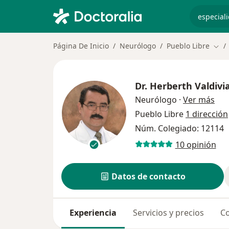
especiali
Página De Inicio
Neurólogo
Pueblo Libre
Camb
Dr.
Herberth Valdiv
sob
Neurólogo
·
Ver más
Pueblo Libre
1 dirección
Núm. Colegiado: 12114
10 opinión
Datos de contacto
Experiencia
Servicios y precios
Co