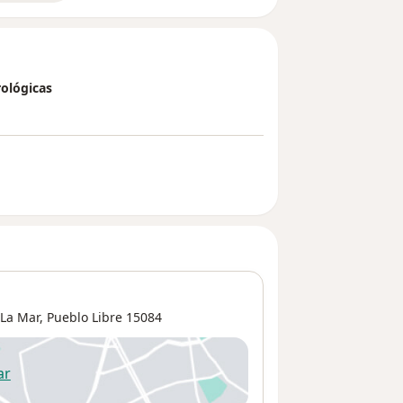
ológicas
La Mar
,
Pueblo Libre
15084
ar
 abre en una nueva pestaña