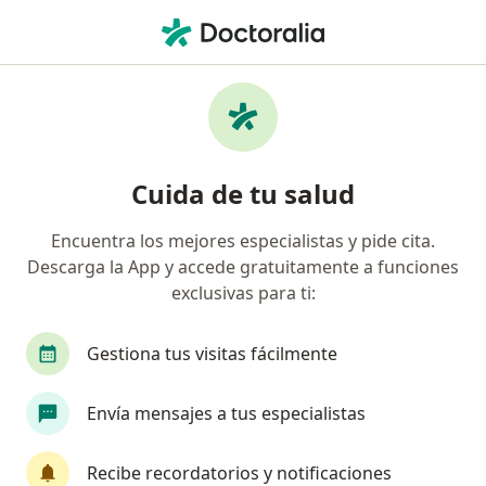
Men
Asistencia Y Control Al Parto • Tacna, Tacna
Filtros
• 1
Mapa
Especialistas en Asistencia y control al parto
Cuida de tu salud
Tacna
Encuentra los mejores especialistas y pide cita.
Descarga la App y accede gratuitamente a funciones
¿Qué especialidad estás buscando?
exclusivas para ti:
Ginecólogo
Médico general
Gestiona tus visitas fácilmente
Envía mensajes a tus especialistas
Recibe recordatorios y notificaciones